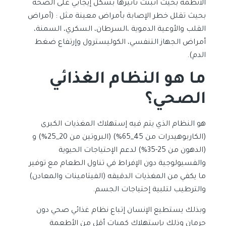
الأنظمة بحيث أثبتت تأثيرها بشكل إيجابي على الصحة
بحيث تقلل خطر الإصابة بأمراض معينة مثل : (أمراض
القلب والأوعية الدموية ،السرطان، السكري، السمنة،
أمراض الجهاز التنفسي، الكوليسترول وإرتفاع ضغط
الدم).
ما هو النظام الغذائي
الصحي؟
هو النظام الذي يتم فيه إستهلاك المغذيات الكبرى
(الكاربوهيدرات من 45_65%) (البروتين من 20_25%) و
(الدهون من 25-35%) لدعم الإحتياجات الحيوية
والفسيولوجية دون الإفراط في تناول الطعام مع توفير
ما يكفي من المغذيات الدقيقه (الفيتامينات والمعادن)
والترطيب لتلبية إحتياجات الجسم.
وبذلك يستطيع الإنسان إتباع نظام غذائي صحي دون
حرمان وذلك بإستهلاك كميات أقل من الأطعمة