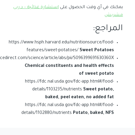
يمكنك في أي وقت الحصول على
استشارة غذائية – د.ربى
مشربش
المراجع:
https://www.hsph.harvard.edu/nutritionsource/food-
features/sweet-potatoes/
Sweet Potatoes
cedirect.com/science/article/abs/pii/S096399691630360X
Chemical constituents and health effects
of sweet potato
https://fdc.nal.usda.gov/fdc-app.html#/food-
details/1103235/nutrients
Sweet potato,
baked, peel eaten, no added fat
https://fdc.nal.usda.gov/fdc-app.html#/food-
details/1102880/nutrients
Potato, baked, NFS