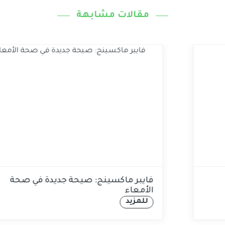
مقالات مشابهة
لفطور عالي بالبروتين ومُشبع
فايبر م
الأمعاء
للمزيد