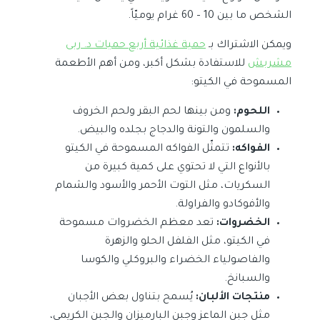
الشخص ما بين 10 – 60 غرام يوميّاً.
ويمكن الاشتراك بـ
حمية غذائية أربع حميات د. ربى
مشربش
للاستفادة بشكل أكبر، ومن أهم الأطعمة
المسموحة في الكيتو:
اللحوم:
ومن بينها لحم البقر ولحم الخروف
والسلمون والتونة والدجاج بجلده والبيض.
الفواكه:
تتمثّل الفواكه المسموحة في الكيتو
بالأنواع التي لا تحتوي على كمية كبيرة من
السكريات، مثل التوت الأحمر والأسود والشمام
والأفوكادو والفراولة.
الخضروات:
تعد معظم الخضروات مسموحة
في الكيتو، مثل الفلفل الحلو والزهرة
والفاصولياء الخضراء والبروكلي والكوسا
والسبانخ.
منتجات الألبان:
يُسمح بتناول بعض الأجبان
مثل جبن الماعز وجبن البارميزان والجبن الكريمي،