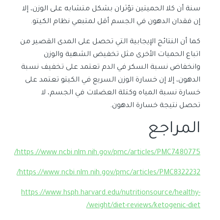
سنة أن كلا الحميتين تؤثران بشكل متشابه على الوزن، إلا
إن فقدان الدهون في الجسم أقل لمتبعي نظام الكيتو.
كما أن النتائج الإيجابية التي تحصل على المدى القصير من
اتباع الحميات الأخرى مثل تخفيض الشهية والوزن
وانخفاض نسبة السكر في الدم تعتمد على تخفيف نسبة
الدهون، إلا إن خسارة الوزن السريع في الكيتو تعتمد على
خسارة نسبة المياه وكتلة العضلات في الجسم، لا
تحصل نتيجة خسارة الدهون.
المراجع
https://www.ncbi.nlm.nih.gov/pmc/articles/PMC7480775/
https://www.ncbi.nlm.nih.gov/pmc/articles/PMC8322232/
https://www.hsph.harvard.edu/nutritionsource/healthy-
weight/diet-reviews/ketogenic-diet/