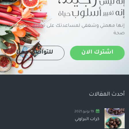
إنها مهمتي وشغفي لمساعدتك على تحقيق حياةرفاهية و
صحة
اشترك الان
للتواصل معنا
أحدث المقالات
19 يونيو,2021
كرات البراوني