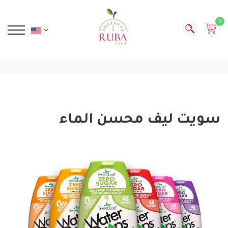
0
سويت ليف محسن الماء