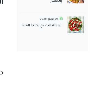
ا
والخضار
26 يوليو,2026
سلطة البطيخ وجبنة الفيتا
ط