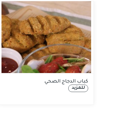
ما والخضار
كباب الدجاج الصحي
للمزيد