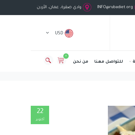
INFO@rubadiet.org
وادي صقرة، عمان، الأردن
USD
0
للتواصل معنا
من نحن
22
أكتوبر