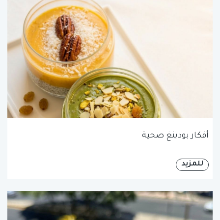
أفكار بودينغ صحية
للمزيد