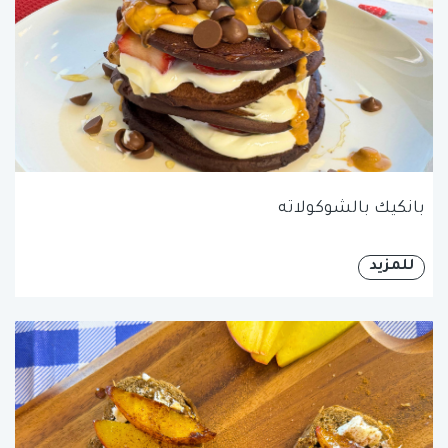
بانكيك بالشوكولاته
للمزيد