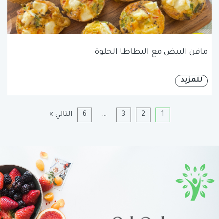
مافن البيض مع البطاطا الحلوة
للمزيد
1
2
3
…
6
التالي »