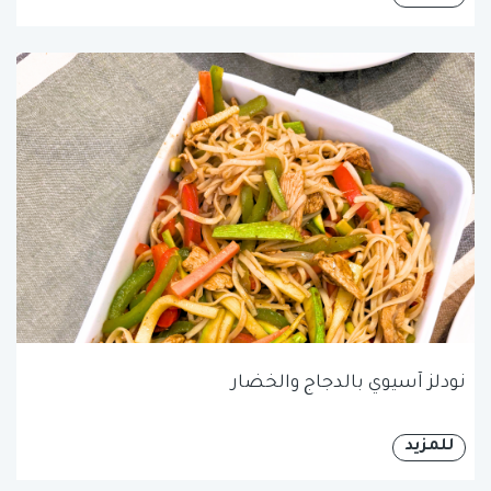
نودلز آسيوي بالدجاج والخضار
للمزيد