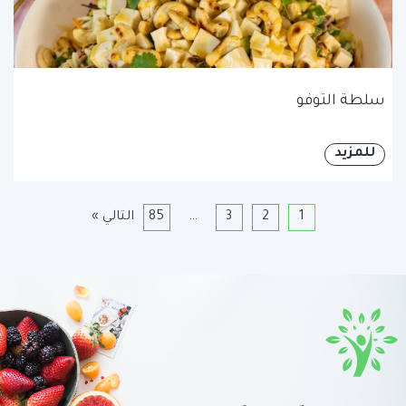
سلطة التوفو
للمزيد
1
2
3
…
85
التالي »