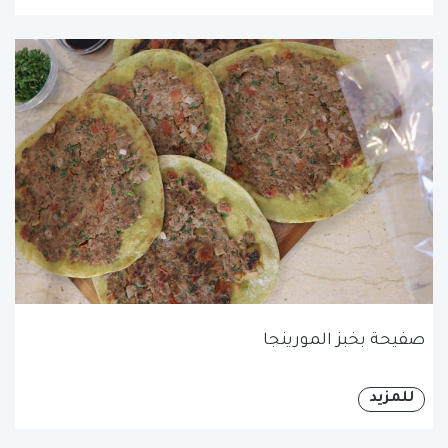
صفيحة بخبز المورينجا
للمزيد