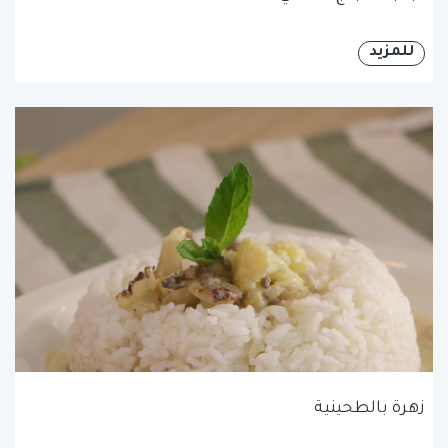
للمزيد
زهرة بالطحينية