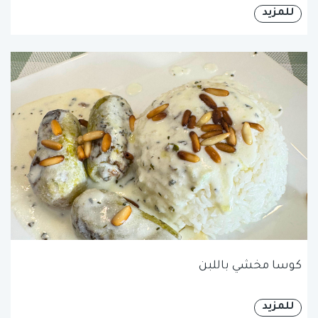
للمزيد
كوسا مخشي باللبن
للمزيد