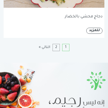
دجاج محشي بالخضار
للمزيد
1
2
التالي »