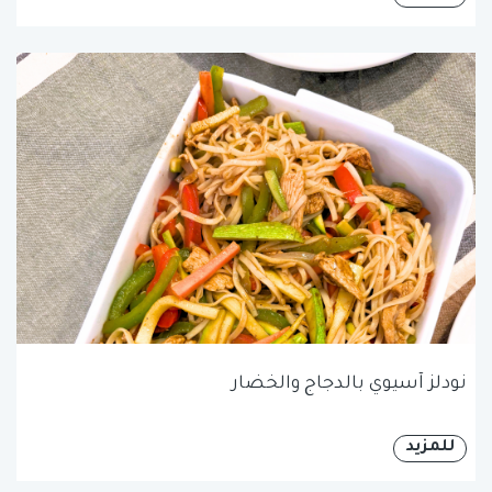
نودلز آسيوي بالدجاج والخضار
للمزيد