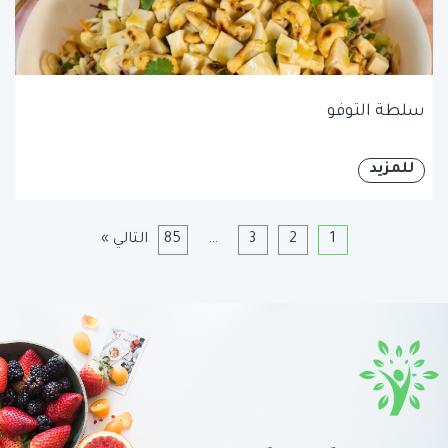
سلطة التوفو
للمزيد
1
2
3
…
85
التالي »