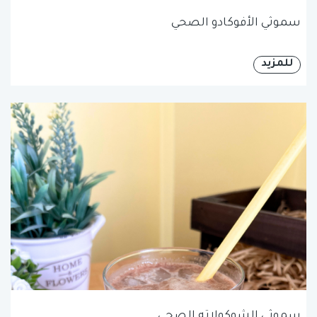
سموثي الأفوكادو الصحي
للمزيد
سموثي الشوكولاته الصحي