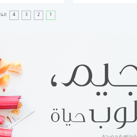
1
2
3
4
التا
رفاهية و صحة