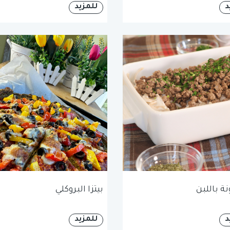
د
للمزيد
ة باللبن
بيتزا البروكلي
د
للمزيد