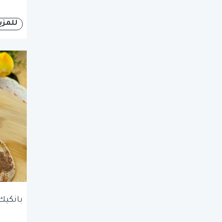
للمزي
بانكيك