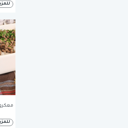
للمزي
معكرون
للمزي