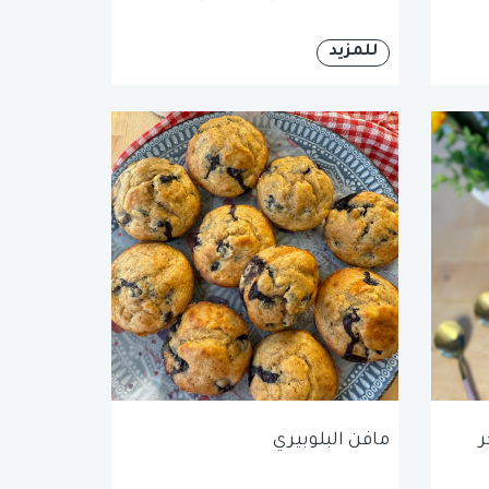
للمزيد
ر
مافن البلوبيري