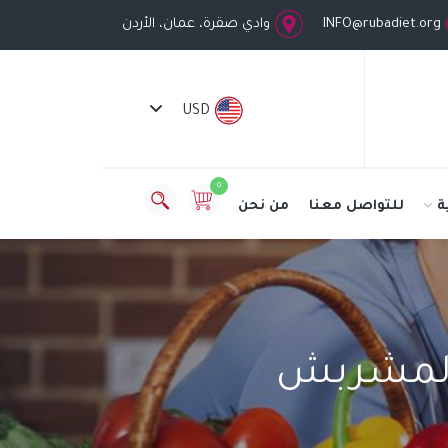
INFO@rubadiet.org
وادي صقرة، عمان، الأردن
USD
0
ة
للتواصل معنا
من نحن
 المشربش