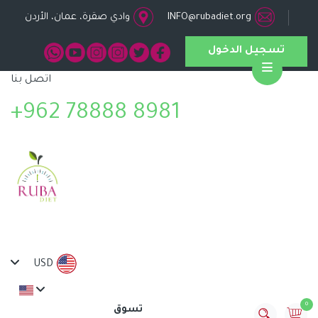
INFO@rubadiet.org
وادي صقرة، عمان، الأردن
تسجيل الدخول
اتصل بنا
Open
+962 78888 8981
USD
0
تسوق