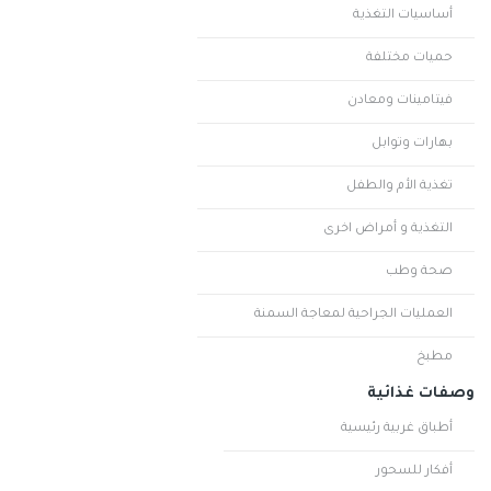
أساسيات التغذية
حميات مختلفة
فيتامينات ومعادن
بهارات وتوابل
تغذية الأم والطفل
التغذية و أمراض اخرى
صحة وطب
العمليات الجراحية لمعاجة السمنة
مطبخ
وصفات غذائية
أطباق غربية رئيسية
أفكار للسحور