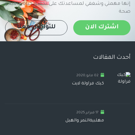
إنها مهمتي وشغفي لمساعدتك على تحقيق حياةرفاهية و
صحة
اشترك الان
للتواصل معنا
أحدث المقالات
02 مايو,2020
كيك فراولة لايت
17 فبراير,2025
مهلبيةالتمر والهيل