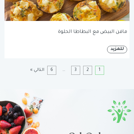
مافن البيض مع البطاطا الحلوة
للمزيد
1
2
3
…
6
التالي »