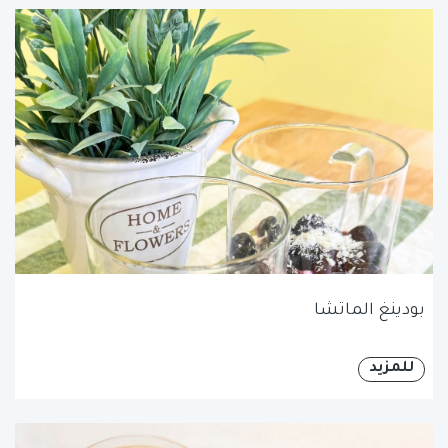
بودينغ الماتشا
للمزيد