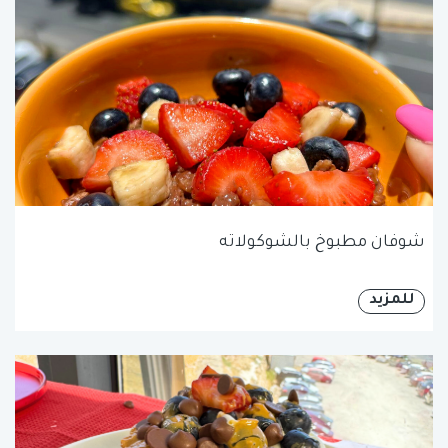
شوفان مطبوخ بالشوكولاته
للمزيد