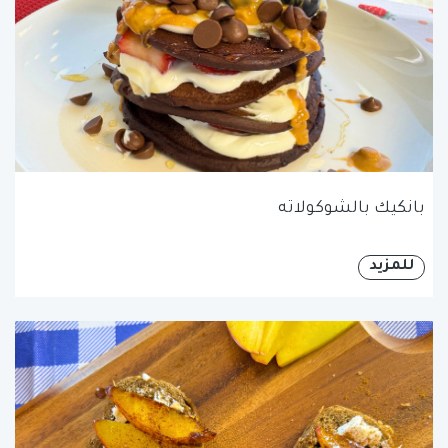
بانكيك بالشوكولاته
للمزيد