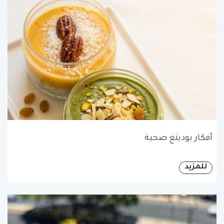
أفكار بودينغ صحية
للمزيد