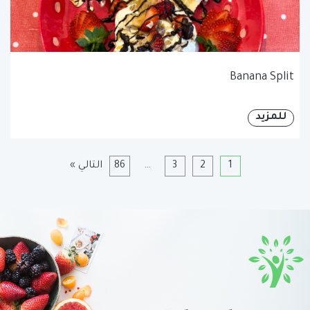
Banana Split
للمزيد
1
2
3
…
86
التالي »