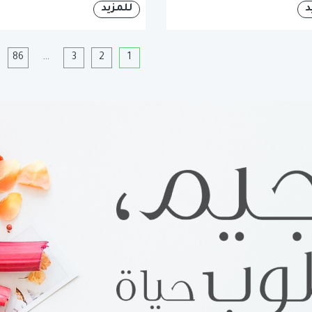
د
للمزيد
1
2
3
…
86
ا