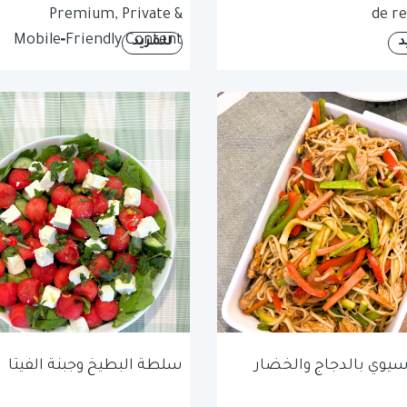
Premium, Private &
de re
Mobile‑Friendly Content
د
للمزيد
آسيوي بالدجاج والخضار
سلطة البطيخ وجبنة الفيتا