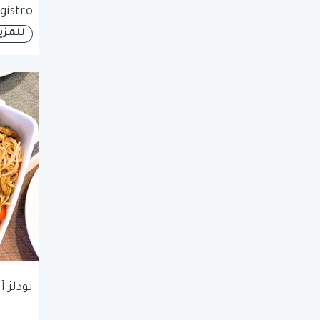
gistro
للمزي
نودلز 