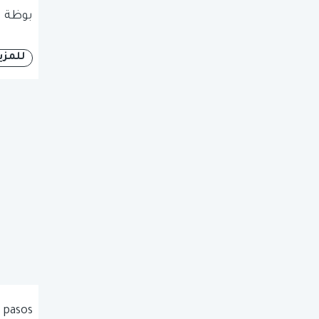
بوظة ا
للمزي
 pasos