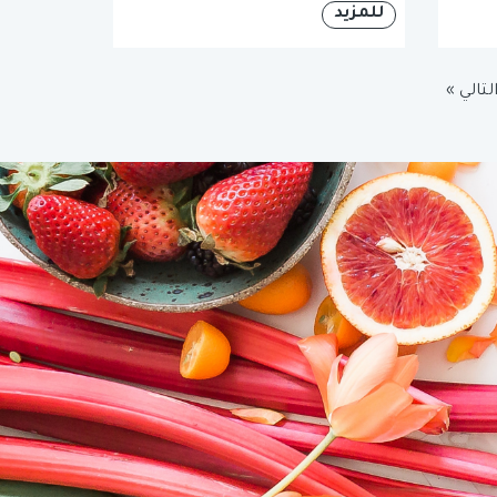
للمزيد
لتالي »