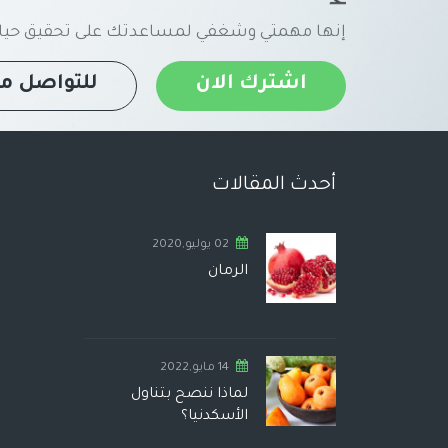
إنها مهمتي وشغفي لمساعدتك على تحقيق حياة
اشترك الان
للتواصل مع
أحدث المقالات
02 يوليو,2020
الرمان
14 مايو,2022
لماذا ننصح بتناول
الأسكدنيا؟