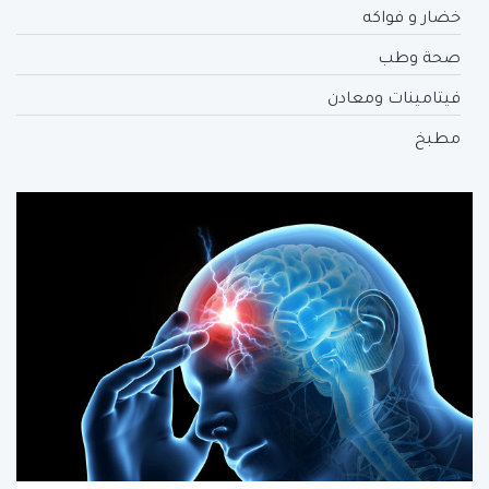
خضار و فواكه
صحة وطب
فيتامينات ومعادن
مطبخ