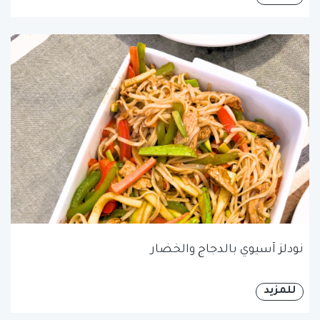
نودلز آسيوي بالدجاج والخضار
للمزيد