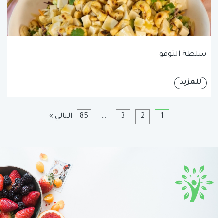
سلطة التوفو
للمزيد
1
2
3
…
85
التالي »