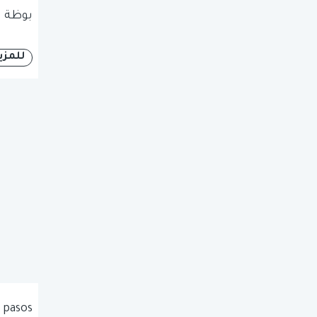
بوظة ا
للمزي
 pasos