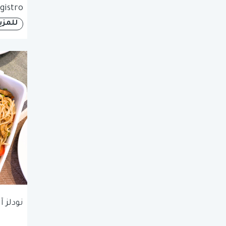
gistro
للمزي
نودلز 