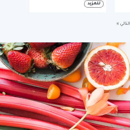
للمزيد
لتالي »