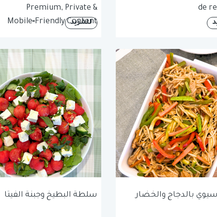
Premium, Private &
de re
Mobile‑Friendly Content
د
للمزيد
آسيوي بالدجاج والخضار
سلطة البطيخ وجبنة الفيتا