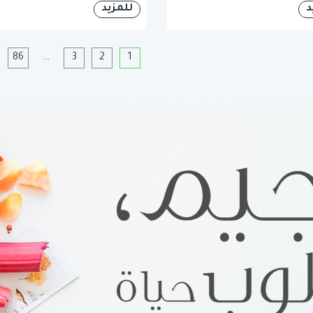
د
للمزيد
1
2
3
…
86
ا