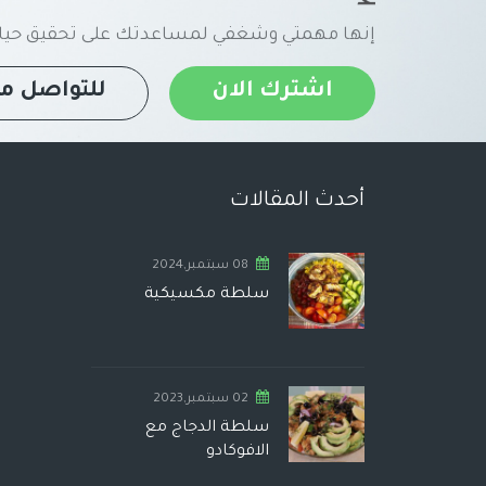
إنها مهمتي وشغفي لمساعدتك على تحقيق حياة
اشترك الان
للتواصل مع
أحدث المقالات
08 سبتمبر,2024
سلطة مكسيكية
02 سبتمبر,2023
سلطة الدجاج مع
الافوكادو