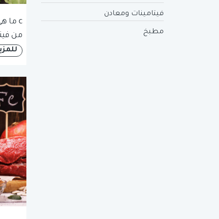
فيتامينات ومعادن
c ما ه
مطبخ
من فيت
للمزي