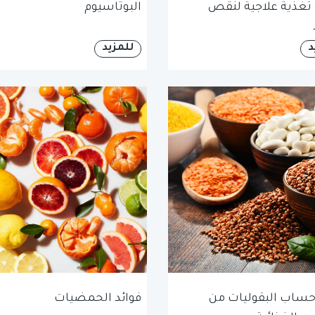
 تغذية علاجية لنقص
البوتاسيوم
د
للمزيد
حساب البقوليات من
فوائد الحمضيات