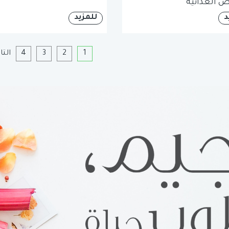
 الغذائية
د
للمزيد
1
2
3
4
التا