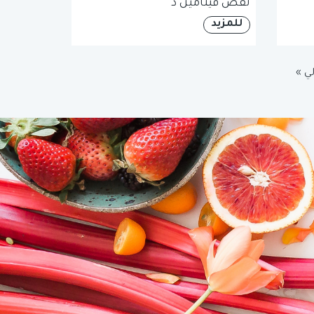
نقص فيتامين د
للمزيد
لي »