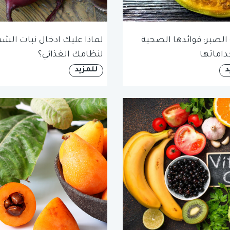
الصبر: فوائدها الصحية
لماذا عليك ادخال نبات الشم
اماتها
لنظامك الغذائي؟
د
للمزيد