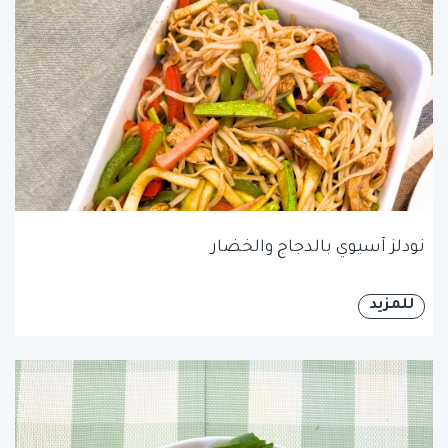
نودلز آسيوي بالدجاج والخضار
للمزيد