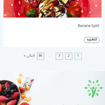
Banana Split
للمزيد
1
2
3
…
86
التالي »