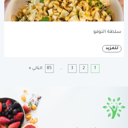
سلطة التوفو
للمزيد
1
2
3
…
85
التالي »