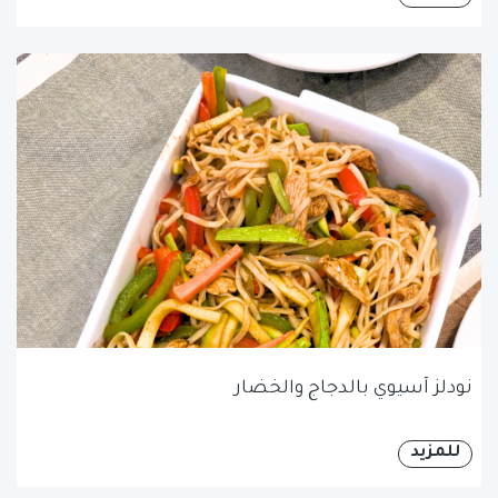
نودلز آسيوي بالدجاج والخضار
للمزيد