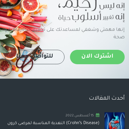
إنها مهمتي وشغفي لمساعدتك على تحقيق حياةرفاهية و
صحة
اشترك الان
للتواصل معنا
أحدث المقالات
15 أغسطس,2022
(Crohn’s Disease) التغذية المناسبة لمرضى كرون