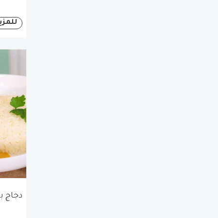
للمزي
دجاج ب