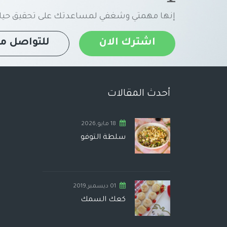
إنها مهمتي وشغفي لمساعدتك على تحقيق حياة
اشترك الان
للتواصل مع
أحدث المقالات
18 مايو,2026
سلطة التوفو
01 ديسمبر,2019
كعك السمك