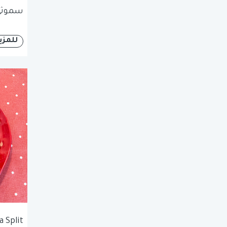
سموثي 
للمزي
 Split