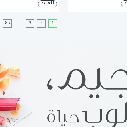
د
للمزيد
1
2
3
…
85
ا