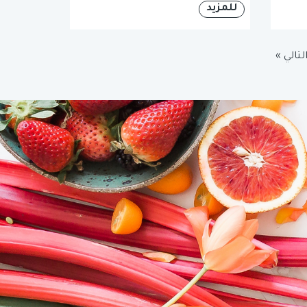
للمزيد
لتالي »