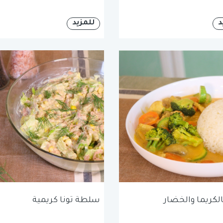
د
للمزيد
الكريما والخضار
سلطة تونا كريمية