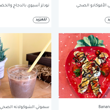
الأفوكادو الصحي
نودلز آسيوي بالدجاج والخضا
د
للمزيد
Banana
سموثي الشوكولاته الصحي