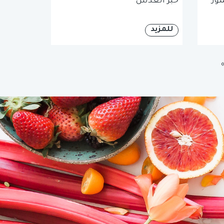
موز
خبز العدس
للمزيد