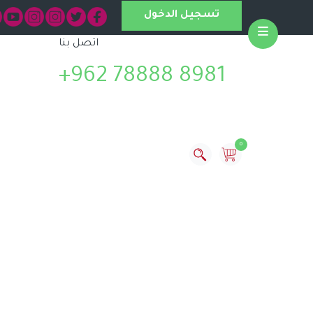
تسجيل الدخول
اتصل بنا
Open
+962 78888 8981
0