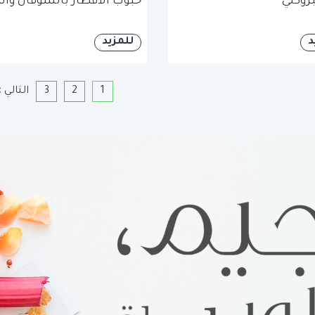
لبروكلي
حبوب الافطار بالشوفان وال
د
للمزيد
1
2
3
التالي »