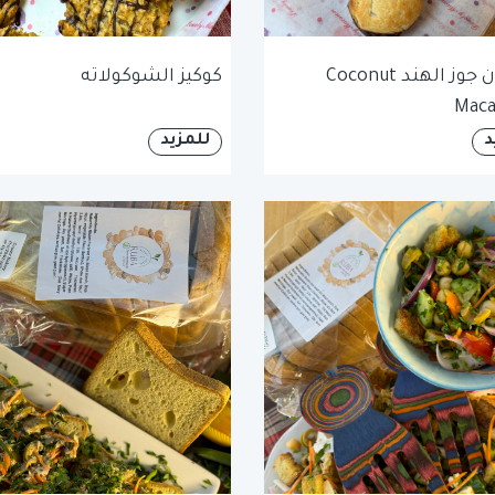
ماكارون جوز الهند Coconut
كوكيز الشوكولاته
Maca
د
للمزيد