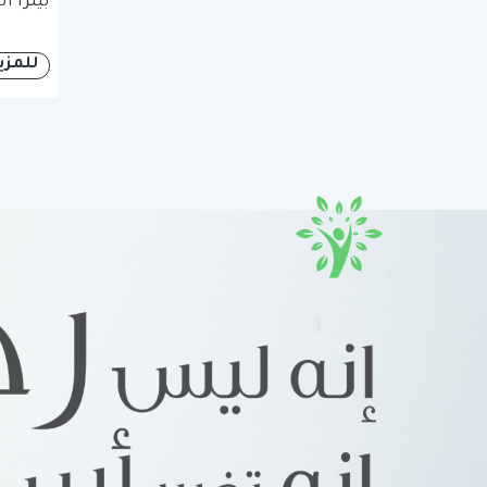
بيتزا ا
للمزي