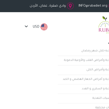
INFO@rubadiet.org
وادي صقرة، عمان، الأردن
USD
ذيه خلال شهر رمضان
ية وأمراض القلب والأوعية الدموية
ذية وأمراض الكلى
ذية و أمراض الجهاز الهضمي و الكبد
ية و السكري و الغدد
يات التغذية
ت مختلفة