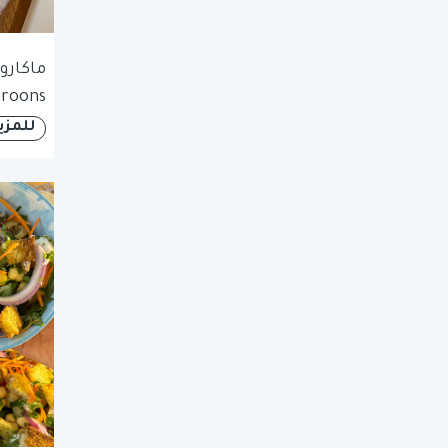
roons
للمزي