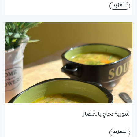
للمزيد
شوربة دجاج بالخضار
للمزيد