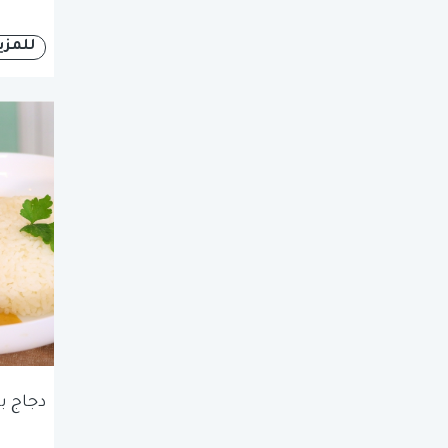
للمزي
دجاج ب