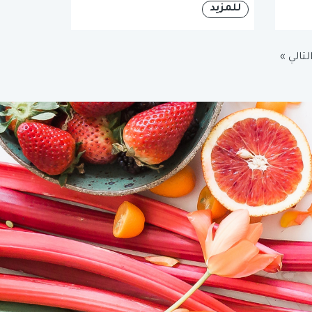
للمزيد
لتالي »