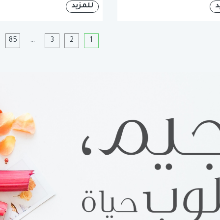
د
للمزيد
1
2
3
…
85
ا