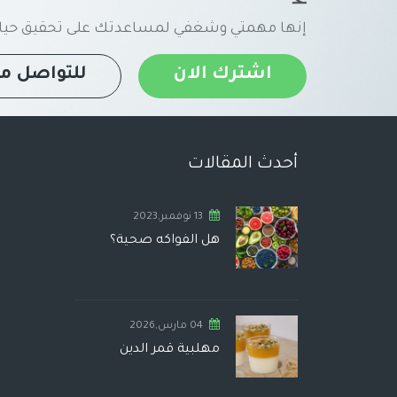
إنها مهمتي وشغفي لمساعدتك على تحقيق حياة
اشترك الان
للتواصل مع
أحدث المقالات
13 نوفمبر,2023
هل الفواكه صحية؟
04 مارس,2026
مهلبية قمر الدين