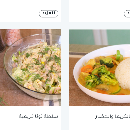
د
للمزيد
الكريما والخضار
سلطة تونا كريمية