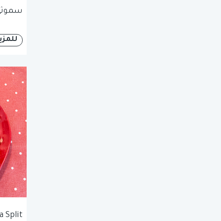
سموثي 
للمزي
 Split