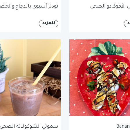
الأفوكادو الصحي
نودلز آسيوي بالدجاج والخضا
د
للمزيد
Banana
سموثي الشوكولاته الصحي