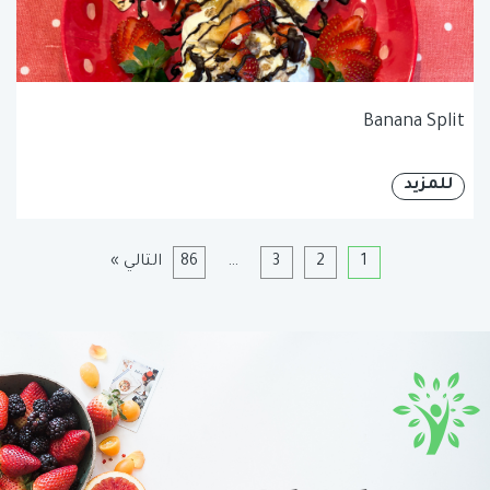
Banana Split
للمزيد
1
2
3
…
86
التالي »