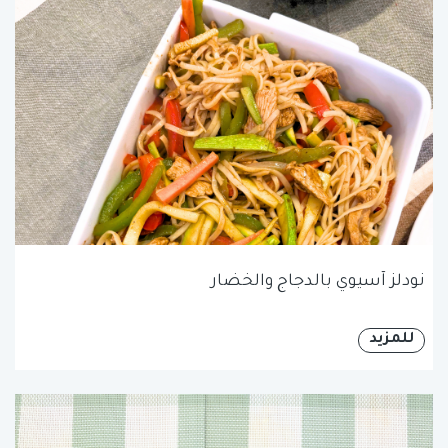
نودلز آسيوي بالدجاج والخضار
للمزيد