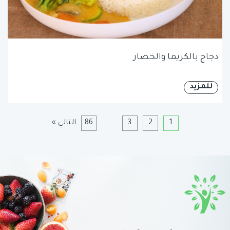
دجاج بالكريما والخضار
للمزيد
1
2
3
…
86
التالي »