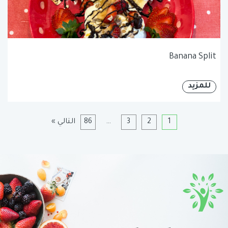
Banana Split
للمزيد
1
2
3
…
86
التالي »