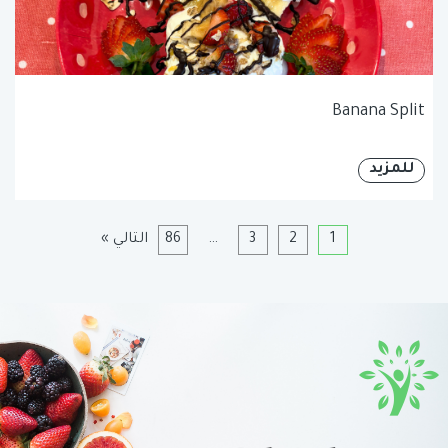
Banana Split
للمزيد
1
2
3
…
86
التالي »