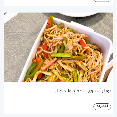
نودلز آسيوي بالدجاج والخضار
للمزيد