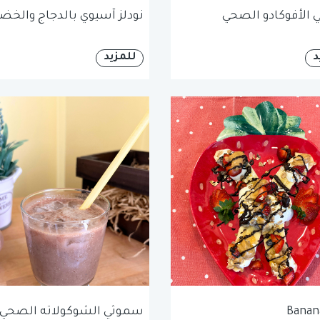
الأفوكادو الصحي
نودلز آسيوي بالدجاج والخضا
د
للمزيد
Banana
سموثي الشوكولاته الصحي