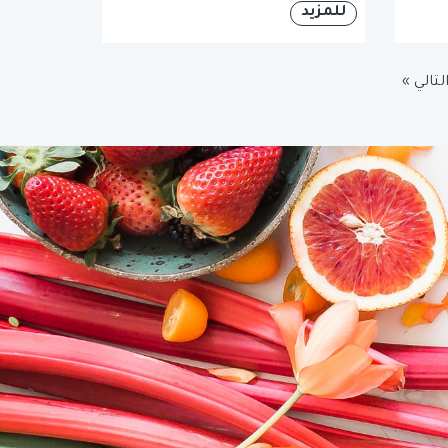
للمزيد
لتالي »