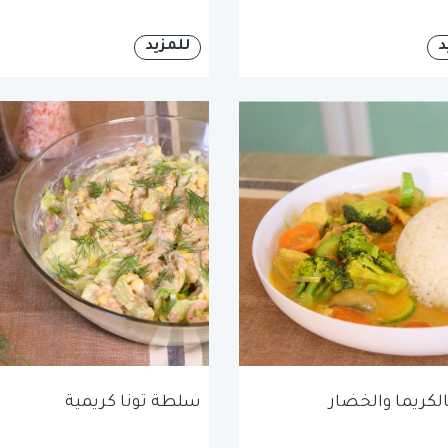
د
للمزيد
الكريما والخضار
سلطة تونا كريمية