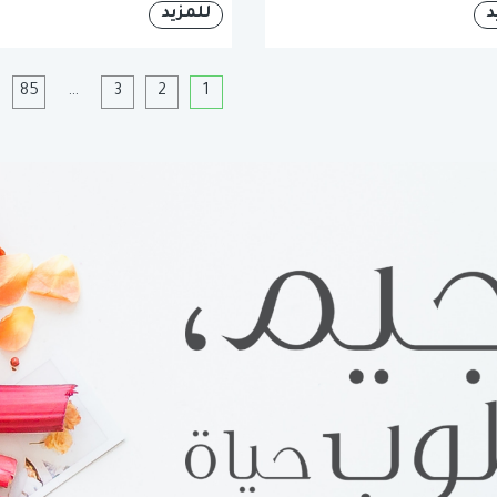
د
للمزيد
1
2
3
…
85
ا