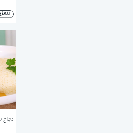
للمزي
دجاج ب