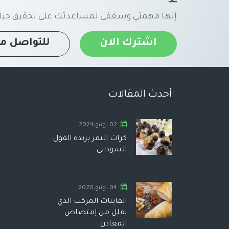
إنها مهمتي وشغفي لمساعدتك على تحقيق حياة
اشترك الان
للتواصل مع
أحدث المقالات
02 يونيو,2024
كرات التمر بزبدة الفول
السوداني
04 يونيو,2020
الفايتات المركب الذي
يقلل من إمتصاص
المعادن