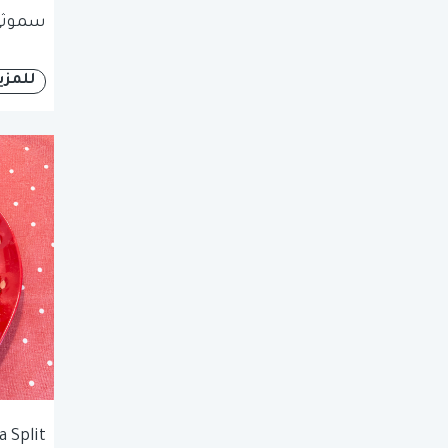
سموثي 
للمزي
 Split