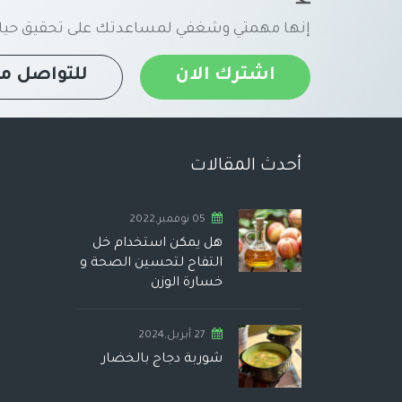
إنها مهمتي وشغفي لمساعدتك على تحقيق حياة
اشترك الان
للتواصل مع
أحدث المقالات
05 نوفمبر,2022
هل يمكن استخدام خل
التفاح لتحسين الصحة و
خسارة الوزن
27 أبريل,2024
شوربة دجاج بالخضار