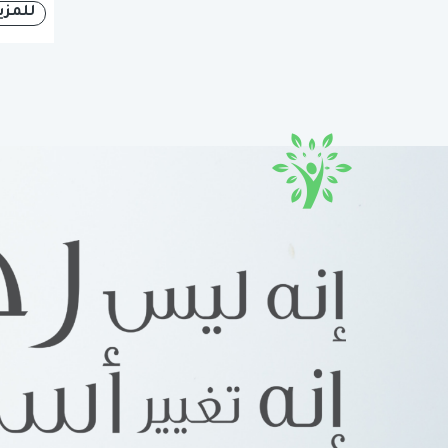
للمزي