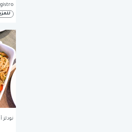
gistro
للمزي
نودلز 