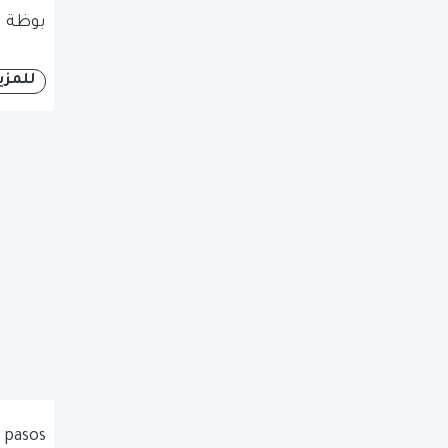
بوظة ا
للمزي
 pasos