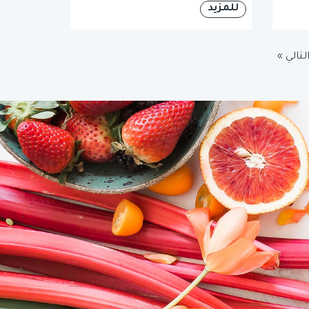
للمزيد
لتالي »