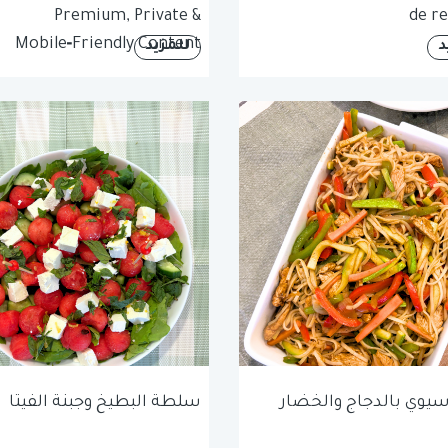
Premium, Private &
de re
Mobile‑Friendly Content
د
للمزيد
آسيوي بالدجاج والخضار
سلطة البطيخ وجبنة الفيتا