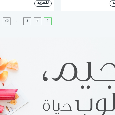
د
للمزيد
1
2
3
…
86
ا