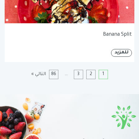
Banana Split
للمزيد
1
2
3
…
86
التالي »