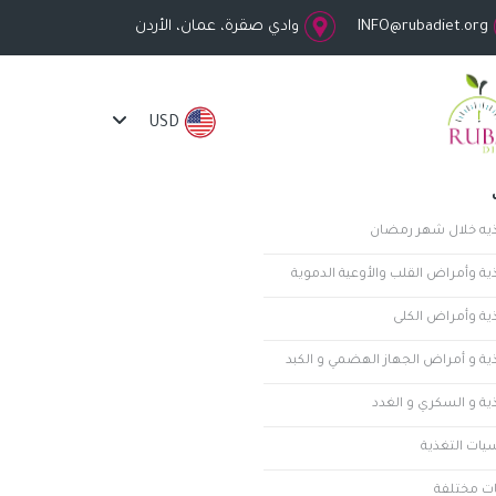
INFO@rubadiet.org
وادي صقرة، عمان، الأردن
USD
ذيه خلال شهر رمضان
ية وأمراض القلب والأوعية الدموية
ذية وأمراض الكلى
ذية و أمراض الجهاز الهضمي و الكبد
ية و السكري و الغدد
يات التغذية
ت مختلفة