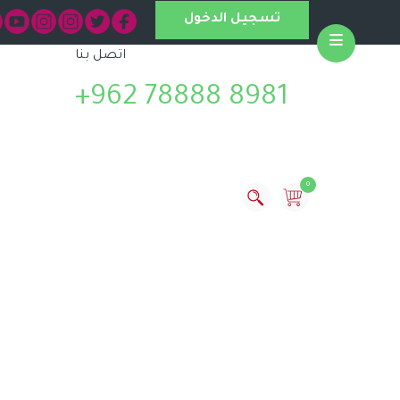
تسجيل الدخول
اتصل بنا
Open
+962 78888 8981
0