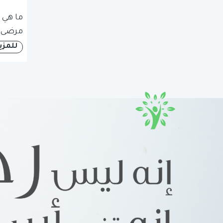
ما هي 
مرضى ا
للمزي