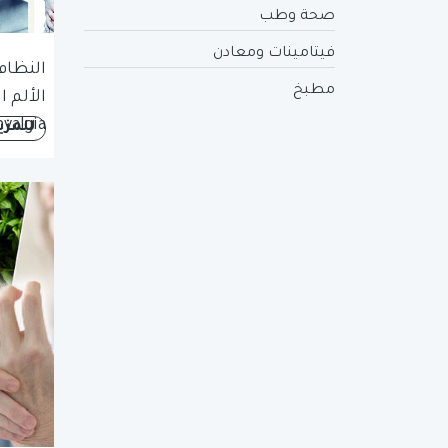
صحة وطب
فيتامينات ومعادن
النظام
مطبخ
الألم 
yalgia
للمزي