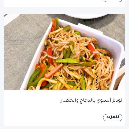
نودلز آسيوي بالدجاج والخضار
للمزيد