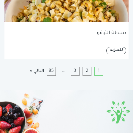
سلطة التوفو
للمزيد
1
2
3
…
85
التالي »