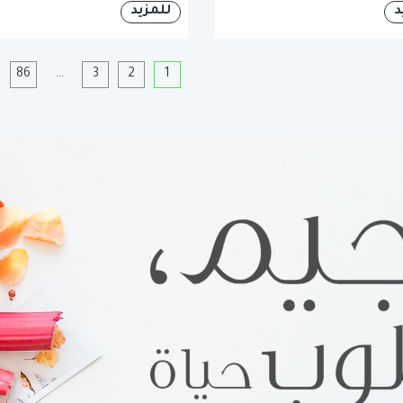
د
للمزيد
1
2
3
…
86
ا