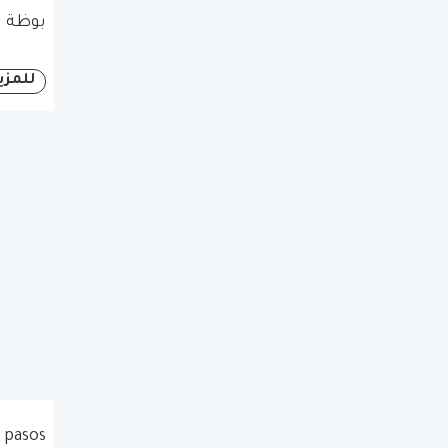
بوظة ا
للمزي
 pasos