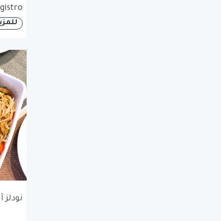
gistro
للمزي
نودلز 