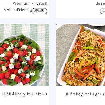
Premium, Private &
de re
Mobile‑Friendly Content
د
للمزيد
آسيوي بالدجاج والخضار
سلطة البطيخ وجبنة الفيتا