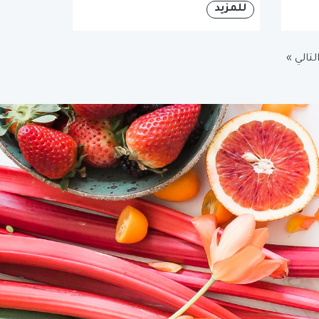
للمزيد
لتالي »