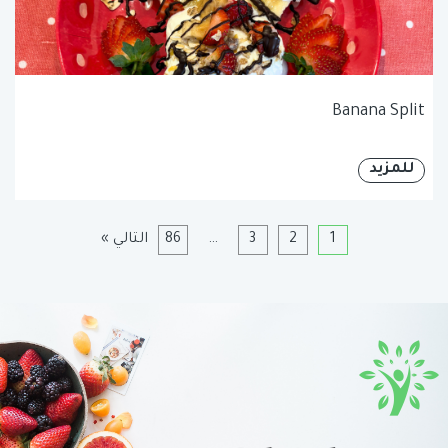
Banana Split
للمزيد
1
2
3
…
86
التالي »