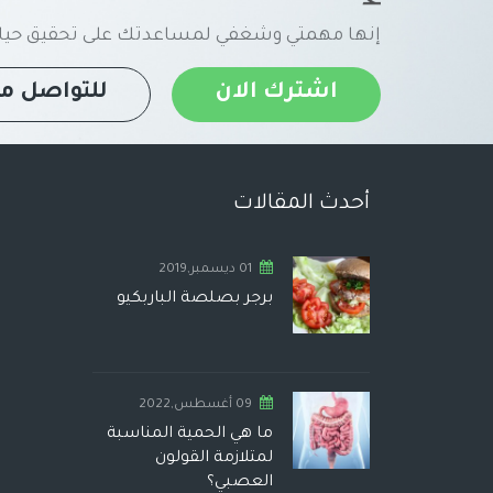
إنها مهمتي وشغفي لمساعدتك على تحقيق حياة
اشترك الان
للتواصل مع
أحدث المقالات
01 ديسمبر,2019
برجر بصلصة الباربكيو
09 أغسطس,2022
ما هي الحمية المناسبة
لمتلازمة القولون
العصبي؟