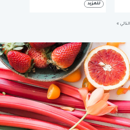
للمزيد
لتالي »