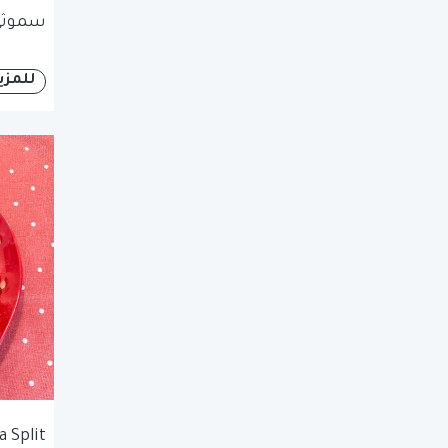
سموثي 
للمزي
 Split