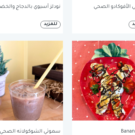
الأفوكادو الصحي
نودلز آسيوي بالدجاج والخضا
د
للمزيد
Banana
سموثي الشوكولاته الصحي