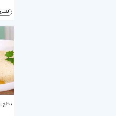
للمزي
دجاج ب