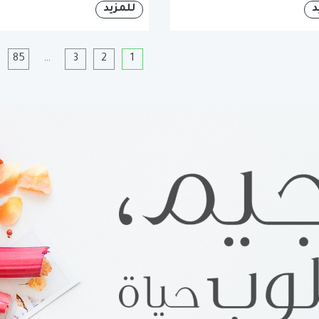
د
للمزيد
1
2
3
…
85
ا