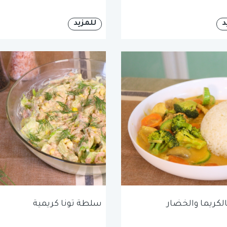
د
للمزيد
الكريما والخضار
سلطة تونا كريمية