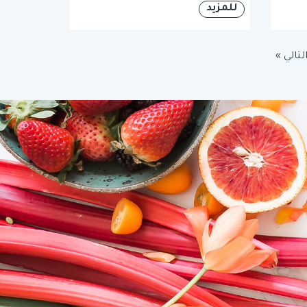
للمزيد
لتالي »