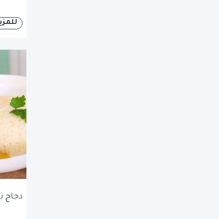
للمزي
دجاج ب