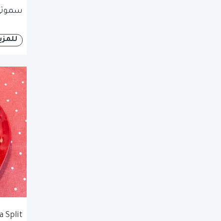
سموثي 
للمزي
 Split