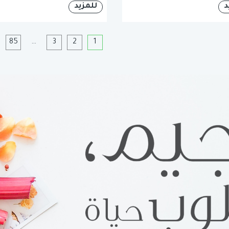
د
للمزيد
1
2
3
…
85
ا