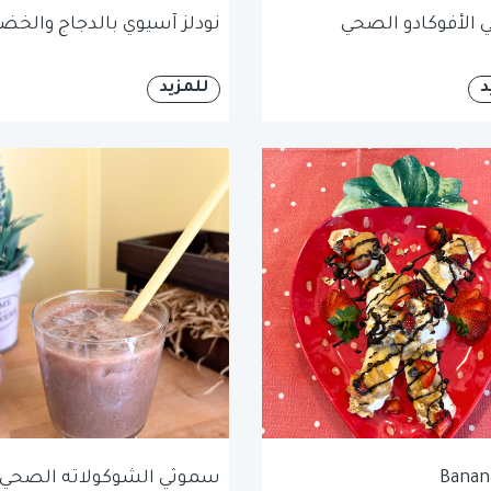
الأفوكادو الصحي
نودلز آسيوي بالدجاج والخضا
د
للمزيد
Banana
سموثي الشوكولاته الصحي