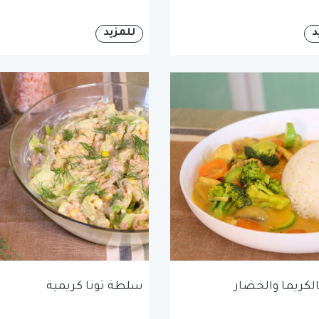
د
للمزيد
الكريما والخضار
سلطة تونا كريمية