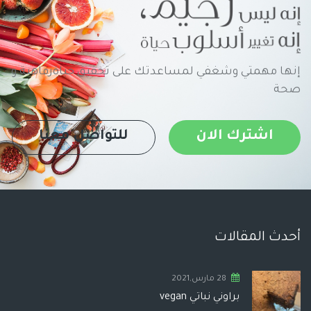
إنها مهمتي وشغفي لمساعدتك على تحقيق حياةرفاهية و
صحة
اشترك الان
للتواصل معنا
أحدث المقالات
28 مارس,2021
براوني نباتي vegan