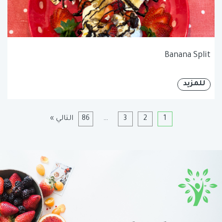
Banana Split
للمزيد
1
2
3
…
86
التالي »