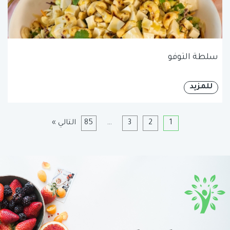
سلطة التوفو
للمزيد
1
2
3
…
85
التالي »