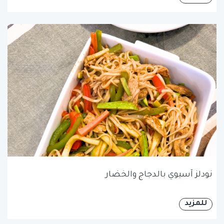
نودلز آسيوي بالدجاج والخضار
للمزيد