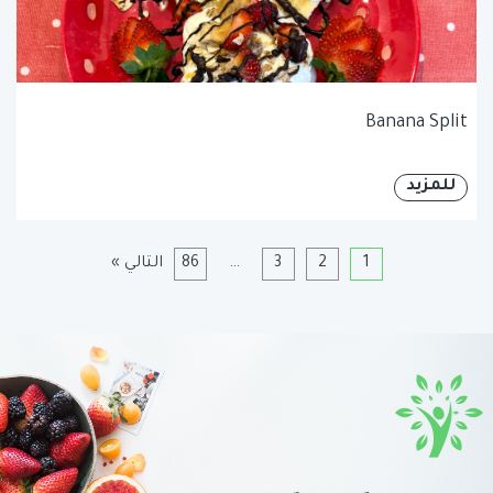
Banana Split
للمزيد
1
2
3
…
86
التالي »