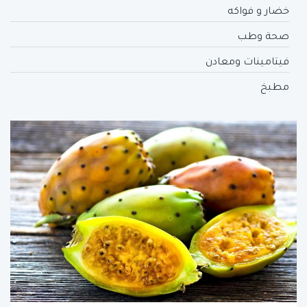
خضار و فواكه
صحة وطب
فيتامينات ومعادن
مطبخ