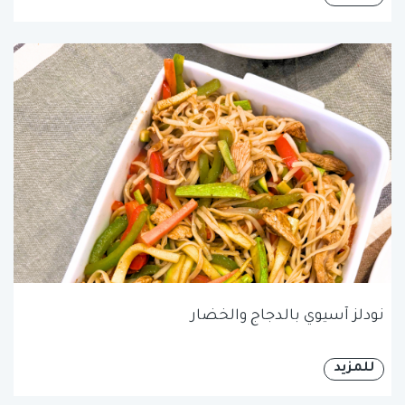
نودلز آسيوي بالدجاج والخضار
للمزيد