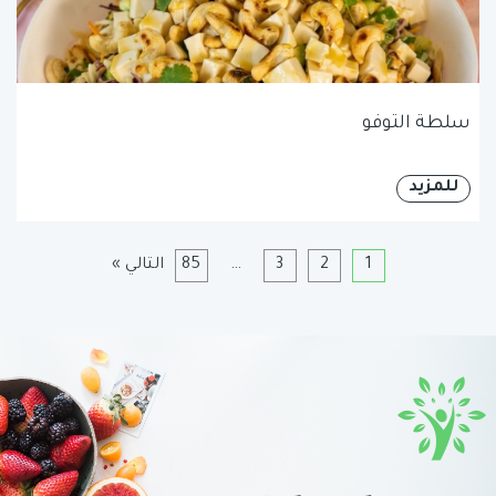
سلطة التوفو
للمزيد
1
2
3
…
85
التالي »