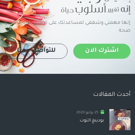
إنها مهمتي وشغفي لمساعدتك على تحقيق حياةرفاهية و
صحة
اشترك الان
للتواصل معنا
أحدث المقالات
25 يوليو,2023
بودينغ التوت