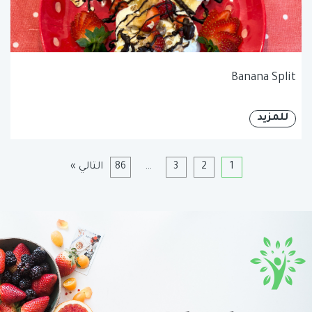
Banana Split
للمزيد
1
2
3
…
86
التالي »