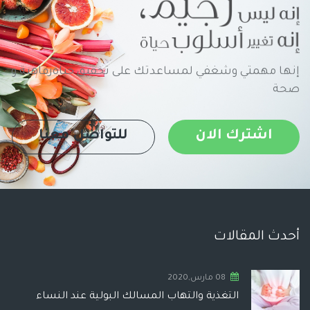
إنها مهمتي وشغفي لمساعدتك على تحقيق حياةرفاهية و
صحة
اشترك الان
للتواصل معنا
أحدث المقالات
08 مارس,2020
التغذية والتهاب المسالك البولية عند النساء