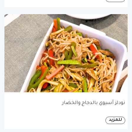
نودلز آسيوي بالدجاج والخضار
للمزيد