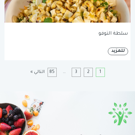
سلطة التوفو
للمزيد
1
2
3
…
85
التالي »