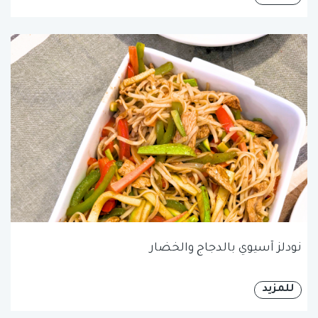
نودلز آسيوي بالدجاج والخضار
للمزيد