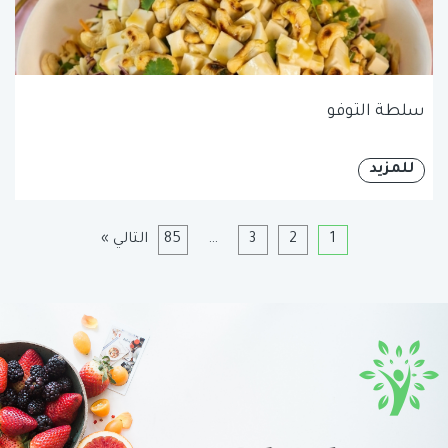
سلطة التوفو
للمزيد
1
2
3
…
85
التالي »