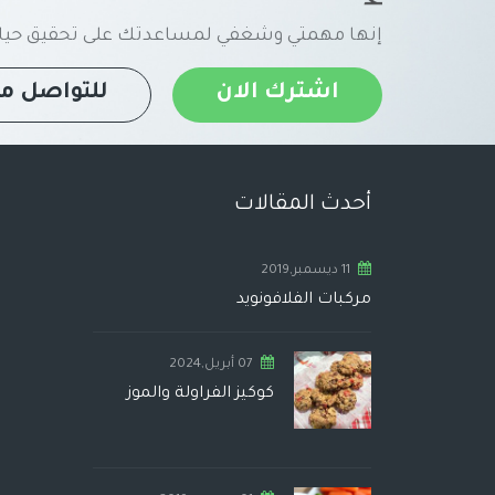
إنها مهمتي وشغفي لمساعدتك على تحقيق حياة
اشترك الان
للتواصل مع
أحدث المقالات
11 ديسمبر,2019
مركبات الفلافونويد
07 أبريل,2024
كوكيز الفراولة والموز