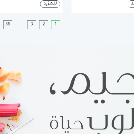
د
للمزيد
1
2
3
…
86
ا