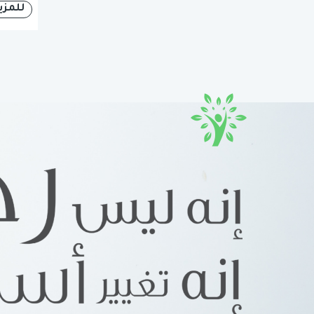
للمزي