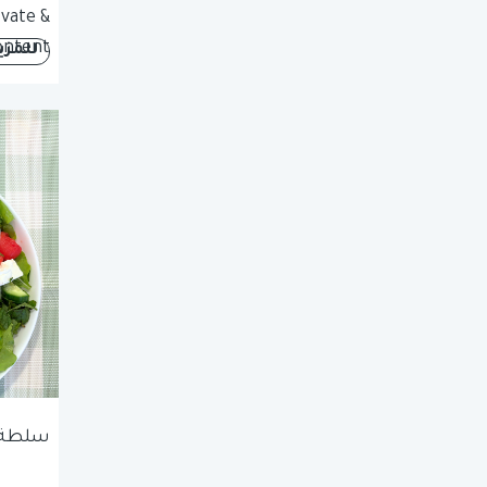
vate &
ontent
للمزي
سلطة ا