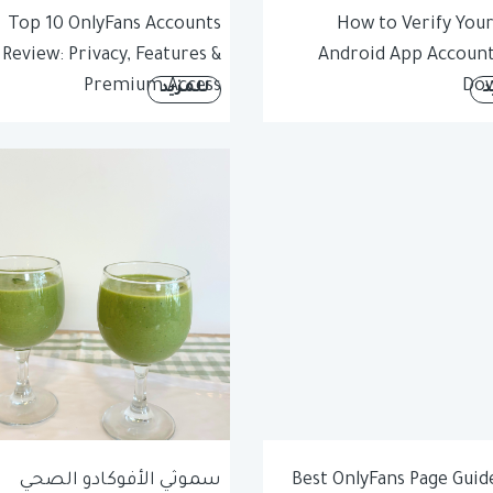
Top 10 OnlyFans Accounts
How to Verify Your
Review: Privacy, Features &
Android App Account
Premium Access
Dow
د
للمزيد
Best OnlyFans Page Guide
سموثي الأفوكادو الصحي