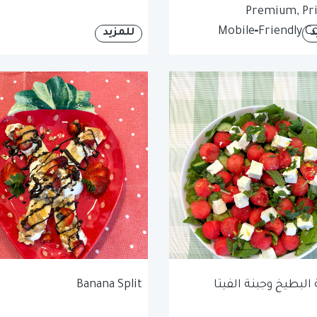
Premium, Pri
Mobile‑Friendly C
د
للمزيد
لبطيخ وجبنة الفيتا
Banana Split