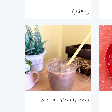
للمزيد
سموثي الشوكولاته الصحي