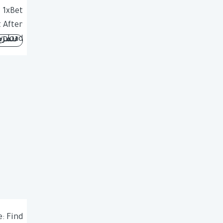
 1xBet
 After
nload
للمزي
: Find