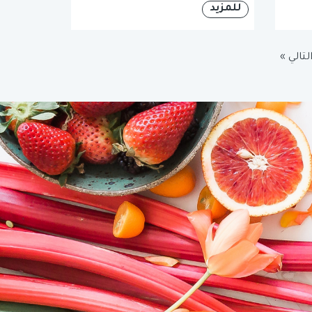
للمزيد
لتالي »